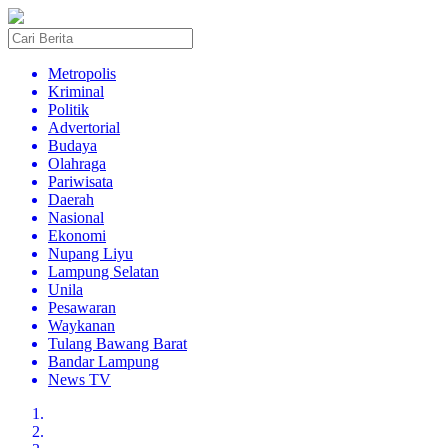
Metropolis
Kriminal
Politik
Advertorial
Budaya
Olahraga
Pariwisata
Daerah
Nasional
Ekonomi
Nupang Liyu
Lampung Selatan
Unila
Pesawaran
Waykanan
Tulang Bawang Barat
Bandar Lampung
News TV