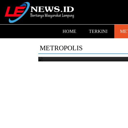
HOME
TERKINI
ME
Baru Dua Hari Dibersihkan
Karung Sampah
METROPOLIS
JUMAT, 07 AGUSTUS 2026