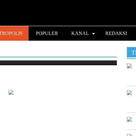
TROPOLIS
POPULER
KANAL
REDAKSI
, Sungai Way Awi Kembali Penuh
T