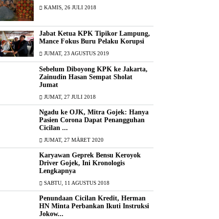
KAMIS, 26 JULI 2018
Jabat Ketua KPK Tipikor Lampung,
Mance Fokus Buru Pelaku Korupsi
JUMAT, 23 AGUSTUS 2019
Sebelum Diboyong KPK ke Jakarta,
Zainudin Hasan Sempat Sholat
Jumat
JUMAT, 27 JULI 2018
Ngadu ke OJK, Mitra Gojek: Hanya
Pasien Corona Dapat Penangguhan
Cicilan ...
JUMAT, 27 MÄRET 2020
Karyawan Geprek Bensu Keroyok
Driver Gojek, Ini Kronologis
Lengkapnya
SABTU, 11 AGUSTUS 2018
Penundaan Cicilan Kredit, Herman
HN Minta Perbankan Ikuti Instruksi
Jokow...