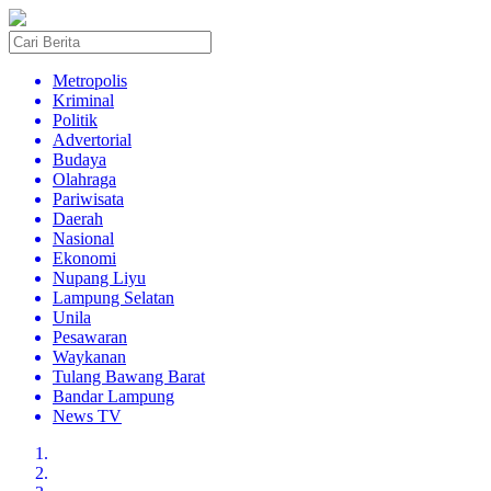
Metropolis
Kriminal
Politik
Advertorial
Budaya
Olahraga
Pariwisata
Daerah
Nasional
Ekonomi
Nupang Liyu
Lampung Selatan
Unila
Pesawaran
Waykanan
Tulang Bawang Barat
Bandar Lampung
News TV