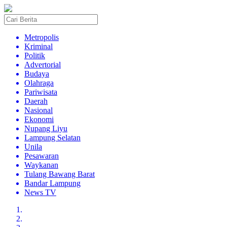
Metropolis
Kriminal
Politik
Advertorial
Budaya
Olahraga
Pariwisata
Daerah
Nasional
Ekonomi
Nupang Liyu
Lampung Selatan
Unila
Pesawaran
Waykanan
Tulang Bawang Barat
Bandar Lampung
News TV