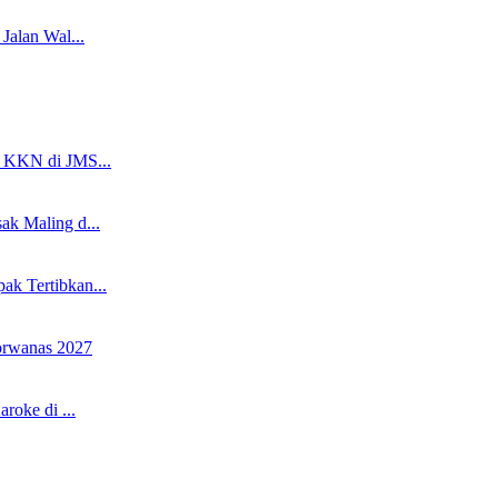
Jalan Wal...
i KKN di JMS...
k Maling d...
k Tertibkan...
rwanas 2027
roke di ...