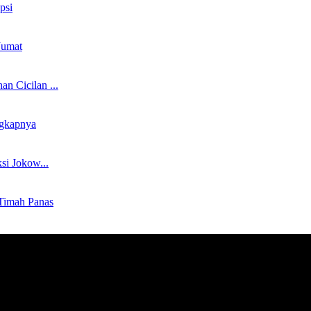
psi
Jumat
n Cicilan ...
ngkapnya
si Jokow...
 Timah Panas
g.