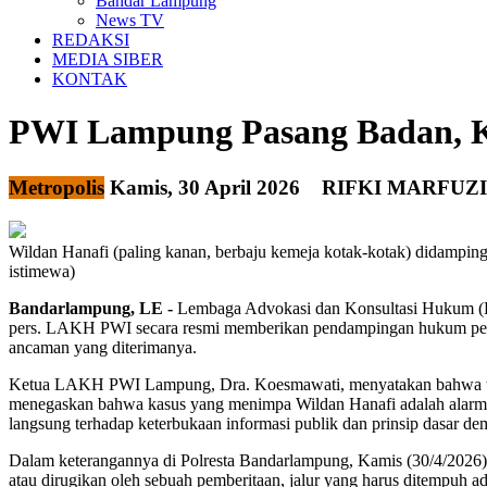
Bandar Lampung
News TV
REDAKSI
MEDIA SIBER
KONTAK
PWI Lampung Pasang Badan, K
Metropolis
Kamis, 30 April 2026
RIFKI MARFUZI
Wildan Hanafi (paling kanan, berbaju kemeja kotak-kotak) didampi
istimewa)
Bandarlampung, LE -
Lembaga Advokasi dan Konsultasi Hukum (LA
pers. LAKH PWI secara resmi memberikan pendampingan hukum penuh
ancaman yang diterimanya.
Ketua LAKH PWI Lampung, Dra. Koesmawati, menyatakan bahwa tindak
menegaskan bahwa kasus yang menimpa Wildan Hanafi adalah alarm b
langsung terhadap keterbukaan informasi publik dan prinsip dasar de
Dalam keterangannya di Polresta Bandarlampung, Kamis (30/4/2026),
atau dirugikan oleh sebuah pemberitaan, jalur yang harus ditempuh 