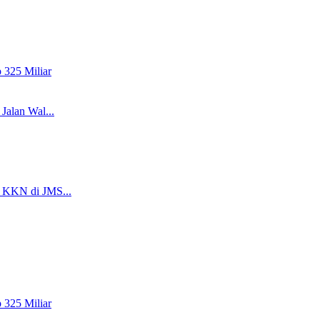
325 Miliar
Jalan Wal...
i KKN di JMS...
325 Miliar