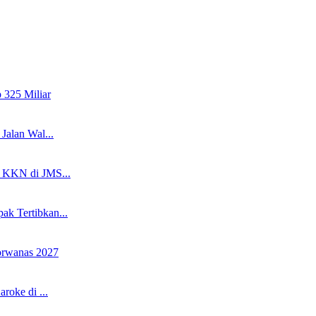
325 Miliar
Jalan Wal...
i KKN di JMS...
k Tertibkan...
rwanas 2027
roke di ...