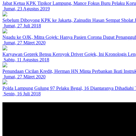
Jabat Ketua KPK Tipikor Lampung, Mance Fokus Buru Pelaku Koru
Jumat, 23 Agustus 2019
Sebelum Diboyong KPK ke Jakarta, Zainudin Hasan Sempat Sholat 
Jumat, 27 Juli 2018
Ngadu ke OJK, Mitra Gojek: Hanya Pasien Corona Dapat Penangguha
Jumat, 27 Märet 2020
Karyawan Geprek Bensu Keroyok Driver Gojek, Ini Kronologis Le
Sabtu, 11 Agustus 2018
Penundaan Cicilan Kredit, Herman HN Minta Perbankan Ikuti Instruk
Jumat, 27 Märet 2020
Polda Lampung Gulung 97 Pelaku Begal, 16 Diantaranya Dihadiahi
Senin, 16 Juli 2018
PT GMI / PT GJM
JL. Sultan Agung No.43 Sepang Jaya, Labuhan Ratu, Bandarlampun
Hotline/Whatsapp : 62 812-7466-6699/ 085279409444
Email : weblenews@gmail.com