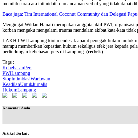
memilih cara-cara intimidatif dan ancaman verbal yang tidak dapat d
Baca juga:
Tim International Coconut Community dan Delegasi Papu
Mengingat Wildan Hanafi merupakan anggota aktif PWI, organisasi pr
korban mengaku mengalami trauma mendalam akibat kata-kata tidak pan
LAKH PWI Lampung kini mendesak aparat penegak hukum untuk mempro
mampu memberikan kepastian hukum sekaligus efek jera kepada pelaku 
perlindungan kebebasan pers di Lampung.
(red/rls)
Tags :
KebebasanPers
PWILampung
StopIntimidasiWartawan
KeadilanUntukJurnalis
HukumLampung
Komentar Anda
Artikel Terkait