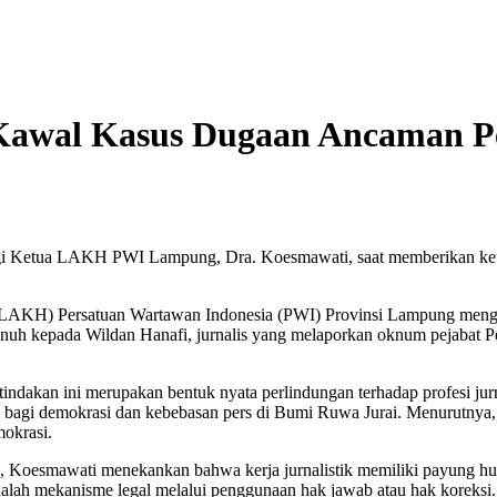
awal Kasus Dugaan Ancaman P
ngi Ketua LAKH PWI Lampung, Dra. Koesmawati, saat memberikan kete
KH) Persatuan Wartawan Indonesia (PWI) Provinsi Lampung mengamb
 kepada Wildan Hanafi, jurnalis yang melaporkan oknum pejabat Pe
an ini merupakan bentuk nyata perlindungan terhadap profesi jurnal
agi demokrasi dan kebebasan pers di Bumi Ruwa Jurai. Menurutnya, 
mokrasi.
 Koesmawati menekankan bahwa kerja jurnalistik memiliki payung huku
adalah mekanisme legal melalui penggunaan hak jawab atau hak koreksi