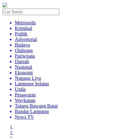
Metropolis
Kriminal
Politik
Advertorial
Budaya
Olahraga
Pariwisata
Daerah
Nasional
Ekonomi
Nupang Liyu
Lampung Selatan
Unila
Pesawaran
Waykanan
Tulang Bawang Barat
Bandar Lampung
News TV